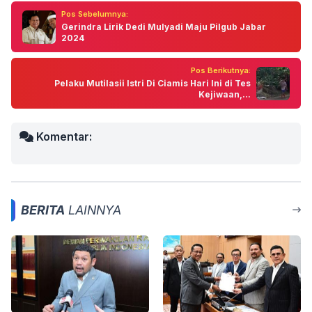
Pos Sebelumnya:
Gerindra Lirik Dedi Mulyadi Maju Pilgub Jabar
2024
Pos Berikutnya:
Pelaku Mutilasii Istri Di Ciamis Hari Ini di Tes
Kejiwaan,...
Komentar:
BERITA
LAINNYA