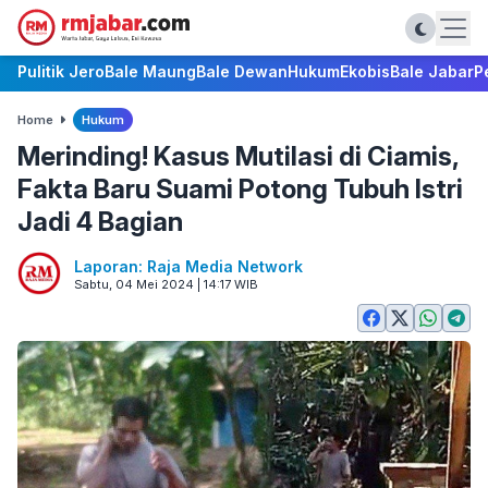
Pulitik Jero
Bale Maung
Bale Dewan
Hukum
Ekobis
Bale Jabar
P
Home
Hukum
Merinding! Kasus Mutilasi di Ciamis,
Fakta Baru Suami Potong Tubuh Istri
Jadi 4 Bagian
Laporan: Raja Media Network
Sabtu, 04 Mei 2024 | 14:17 WIB