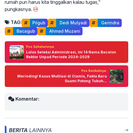
rumah pun harus kita tinggalkan kalau tugas,"
pungkasnya.
TAG:
Pilgub
 Dedi Mulyadi
 Gerindra
 Bacagub
 Ahmad Muzani
Pos Sebelumnya:
Lolos Seleksi Administrasi, Ini 14 Nama Bacalon
Rektor Unpad Periode 2024-2029
Pos Berikutnya:
Merinding! Kasus Mutilasi di Ciamis, Fakta Baru
Suami Potong Tubuh...
Komentar:
BERITA
LAINNYA