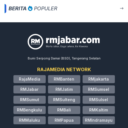
BERITA
POPULER
Bumi Serpong Damai (BSD), Tangerang Selatan
RAJAMEDIA NETWORK
RajaMedia
RMBanten
RMjakarta
RMJabar
RMJatim
RMSumsel
RMSumut
RMSulteng
RMSulsel
RMBengkulu
RMBali
RMKaltim
RMMaluku
RMPapua
RMIndramayu