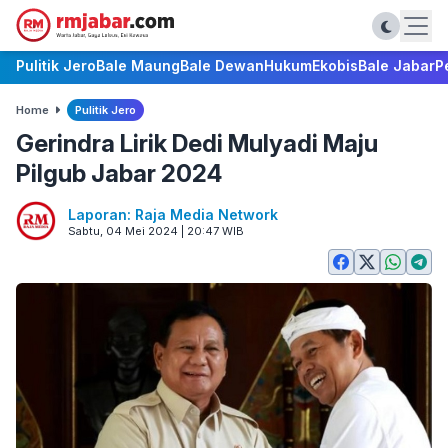
Pulitik Jero
Bale Maung
Bale Dewan
Hukum
Ekobis
Bale Jabar
P
Home
Pulitik Jero
Gerindra Lirik Dedi Mulyadi Maju
Pilgub Jabar 2024
Laporan: Raja Media Network
Sabtu, 04 Mei 2024 | 20:47 WIB