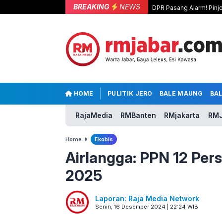
BREAKING
NEWS
DPR Pasang Alarm! Pinjo
HOME
PULITIK JERO
BALE MAUNG
BA
RajaMedia
RMBanten
RMjakarta
RMJ
Home
Ekobis
Airlangga: PPN 12 Per
2025
Laporan: Raja Media Network
Senin, 16 Desember 2024 | 22:24 WIB