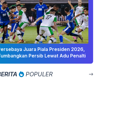
Persebaya Juara Piala Presiden 2026,
Tumbangkan Persib Lewat Adu Penalti
BERITA
POPULER