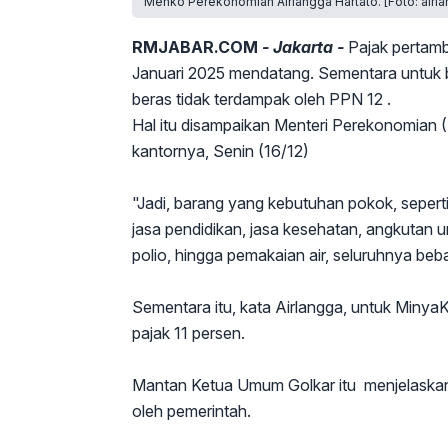
Menko Perekonomian Airlangga Hartato. [Foto: airla
RMJABAR.COM
- Jakarta -
Pajak pertamb
Januari 2025 mendatang. Sementara untuk 
beras tidak terdampak oleh PPN 12 .
Hal itu disampaikan Menteri Perekonomian (
kantornya, Senin (16/12)
"Jadi, barang yang kebutuhan pokok, seperti b
jasa pendidikan, jasa kesehatan, angkutan u
polio, hingga pemakaian air, seluruhnya beb
Sementara itu, kata Airlangga, untuk MinyaKi
pajak 11 persen.
Mantan Ketua Umum Golkar itu menjelaskan 
oleh pemerintah.