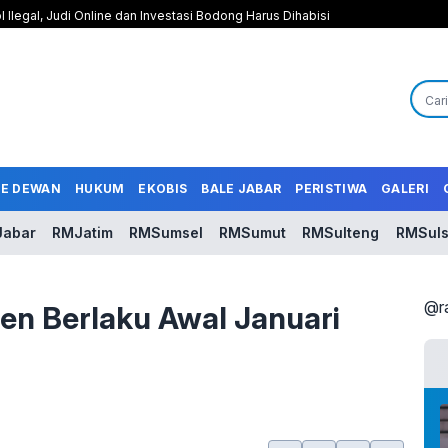
l Ilegal, Judi Online dan Investasi Bodong Harus Dihabisi
LE DEWAN
HUKUM
EKOBIS
BALE JABAR
PERISTIWA
GALERI
abar
RMJatim
RMSumsel
RMSumut
RMSulteng
RMSuls
@r
sen Berlaku Awal Januari