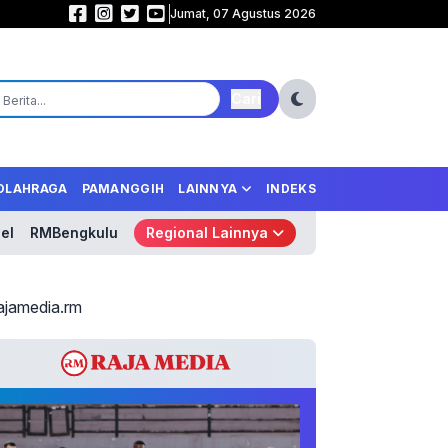
Jumat, 07 Agustus 2026
Samurai Biru Mengamuk! Jepang Libas Tunisia 4-0, Tempel Ketat Belanda 
Cari
OLAHRAGA
PAMANGGIH
LAINNYA
INDEKS
el
RMBengkulu
Regional Lainnya
ajamedia.rm