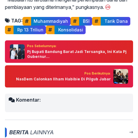
pembiayaan yang diterimanya," pungkasnya.
TAG:
Muhammadiyah
 BSI
 Tarik Dana
 Rp 13 Triliun
 Konsolidasi
Pos Sebelumnya:
Pj Bupati Bandung Barat Jadi Tersangka, Ini Kata Pj
Gubernur...
Pos Berikutnya:
NasDem Calonkan Ilham Habibie Di Pilgub Jabar
Komentar:
BERITA
LAINNYA