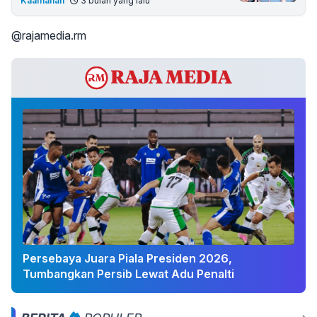
Kaamanan
3 bulan yang lalu
@rajamedia.rm
Persebaya Juara Piala Presiden 2026,
Tumbangkan Persib Lewat Adu Penalti