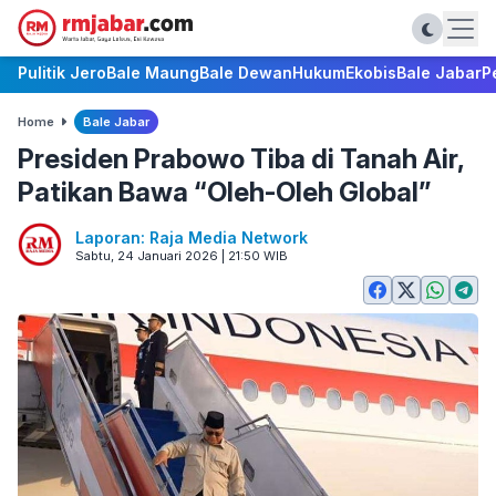
Pulitik Jero
Bale Maung
Bale Dewan
Hukum
Ekobis
Bale Jabar
P
Home
Bale Jabar
Presiden Prabowo Tiba di Tanah Air,
Patikan Bawa “Oleh-Oleh Global”
Laporan: Raja Media Network
Sabtu, 24 Januari 2026 | 21:50 WIB