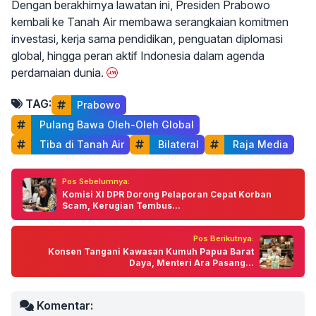
Dengan berakhirnya lawatan ini, Presiden Prabowo
kembali ke Tanah Air membawa serangkaian komitmen
investasi, kerja sama pendidikan, penguatan diplomasi
global, hingga peran aktif Indonesia dalam agenda
perdamaian dunia.
TAG:
Prabowo
 Pulang Bawa Oleh-Oleh Global
 Tiba di Tanah Air
 Bilateral
 Raja Media
Pos Sebelumnya:
Komisi XI DPR Dorong Pelaporan Cepat Korban
Scam, Kerugian Tembus...
Pos Berikutnya:
Konsen Tangani Kawasan Kumuh Papua Barat
Daya, Menteri Ara Pasang...
Komentar: