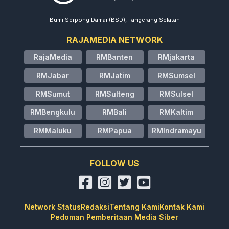
Bumi Serpong Damai (BSD), Tangerang Selatan
RAJAMEDIA NETWORK
RajaMedia
RMBanten
RMjakarta
RMJabar
RMJatim
RMSumsel
RMSumut
RMSulteng
RMSulsel
RMBengkulu
RMBali
RMKaltim
RMMaluku
RMPapua
RMIndramayu
FOLLOW US
Network Status
Redaksi
Tentang Kami
Kontak Kami
Pedoman Pemberitaan Media Siber