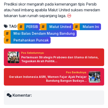
Prediksi skor mengarah pada kemenangan tipis Persib
atau hasil imbang apabila Malut United sukses meredam
tekanan tuan rumah sepanjang laga.
TAG:
PERSIB
 Malut United
 Malam Ini
 Misi Balas Dendam Maung Bandung
 Pertahankan Puncak
Pos Sebelumnya:
Pertemuan Strategis Prabowo dan Ulama di Istana,
Tegaskan Arah Politik...
Pos Berikutnya:
Gerakan Indonesia ASRI, Wamen Fajar Ajak Pelajar
Bandung Bangun Budaya...
Komentar: