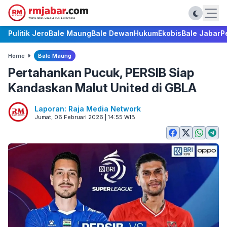
Pulitik Jero
Bale Maung
Bale Dewan
Hukum
Ekobis
Bale Jabar
P
Home
Bale Maung
Pertahankan Pucuk, PERSIB Siap
Kandaskan Malut United di GBLA
Laporan: Raja Media Network
Jumat, 06 Februari 2026 | 14:55 WIB