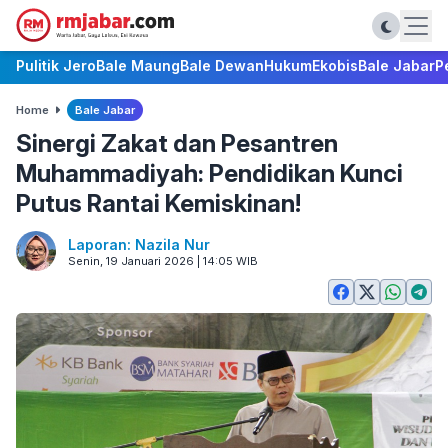
Pulitik Jero
Bale Maung
Bale Dewan
Hukum
Ekobis
Bale Jabar
P
Home
Bale Jabar
Sinergi Zakat dan Pesantren
Muhammadiyah: Pendidikan Kunci
Putus Rantai Kemiskinan!
Laporan: Nazila Nur
Senin, 19 Januari 2026 | 14:05 WIB