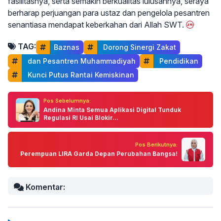
fasilitasnya, serta semakin berkualitas lulusannya, seraya
berharap perjuangan para ustaz dan pengelola pesantren
senantiasa mendapat keberkahan dari Allah SWT.
TAG:
Baznas
 Dorong Sinergi Zakat
 dan Pesantren Muhammadiyah
 Pendidikan
 Kunci Putus Rantai Kemiskinan
Pos Sebelumnya:
Andina Minta Semua Aplikasi Digital Tunduk
Regulasi RI Usai Blokir...
Pos Berikutnya:
Perempuan LIRA Garda Depan Perubahan Bangsa!
Komentar: