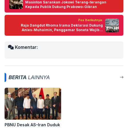
Masinton Sarankan Jokowi Terang-terangan
Kepada Publik Dukung Prabowo-Gibran
Pos Berikutnya:
Raja Dangdut Rhoma Irama Deklarasi Dukung
Anies-Muhaimin, Penggemar Soneta Wajib...
Komentar:
BERITA
LAINNYA
PBNU Desak AS–Iran Duduk