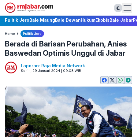
Pulitik Jero
Bale Maung
Bale Dewan
Hukum
Ekobis
Bale Jabar
P
Home
Pulitik Jero
Berada di Barisan Perubahan, Anies
Baswedan Optimis Unggul di Jabar
Laporan: Raja Media Network
Senin, 29 Januari 2024 | 09:08 WIB