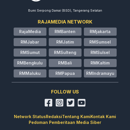
Bumi Serpong Damai (BSD), Tangerang Selatan
RAJAMEDIA NETWORK
RajaMedia
RMBanten
RMjakarta
RMJabar
RMJatim
RMSumsel
RMSumut
RMSulteng
RMSulsel
RMBengkulu
RMBali
RMKaltim
RMMaluku
RMPapua
RMIndramayu
FOLLOW US
Network Status
Redaksi
Tentang Kami
Kontak Kami
Pedoman Pemberitaan Media Siber