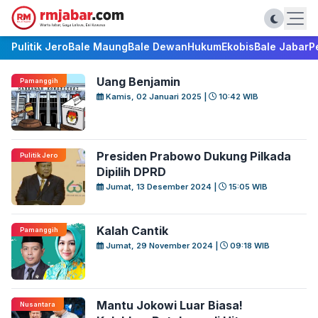
Pulitik Jero
Bale Maung
Bale Dewan
Hukum
Ekobis
Bale Jabar
P
Uang Benjamin
Pamanggih
Kamis, 02 Januari 2025 |
10:42 WIB
Presiden Prabowo Dukung Pilkada
Pulitik Jero
Dipilih DPRD
Jumat, 13 Desember 2024 |
15:05 WIB
Kalah Cantik
Pamanggih
Jumat, 29 November 2024 |
09:18 WIB
Mantu Jokowi Luar Biasa!
Nusantara