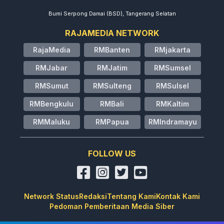
Bumi Serpong Damai (BSD), Tangerang Selatan
RAJAMEDIA NETWORK
RajaMedia
RMBanten
RMjakarta
RMJabar
RMJatim
RMSumsel
RMSumut
RMSulteng
RMSulsel
RMBengkulu
RMBali
RMKaltim
RMMaluku
RMPapua
RMIndramayu
FOLLOW US
Network Status
Redaksi
Tentang Kami
Kontak Kami
Pedoman Pemberitaan Media Siber