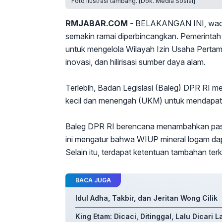
Foto ilustrasi tambang. [Dok. Media Sosial]
RMJABAR.COM
-
BELAKANGAN INI, wacan
semakin ramai diperbincangkan. Pemerintah
untuk mengelola Wilayah Izin Usaha Pert
inovasi, dan hilirisasi sumber daya alam.
Terlebih, Badan Legislasi (Baleg) DPR RI me
kecil dan menengah (UKM) untuk mendapatk
Baleg DPR RI berencana menambahkan pasal 
ini mengatur bahwa WIUP mineral logam dapat
Selain itu, terdapat ketentuan tambahan te
BACA JUGA
Idul Adha, Takbir, dan Jeritan Wong Cilik
King Etam: Dicaci, Ditinggal, Lalu Dicari L