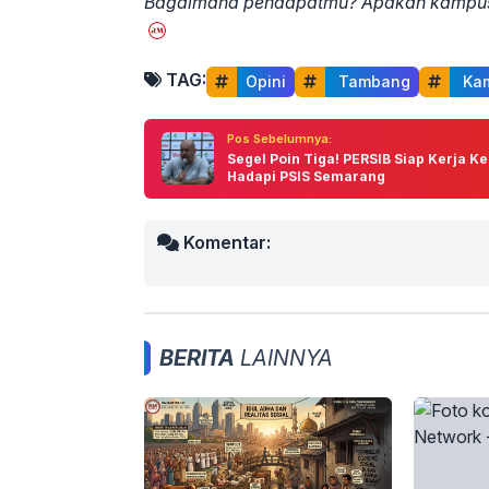
Bagaimana pendapatmu? Apakah kampus s
TAG:
Opini
 Tambang
 Ka
Pos Sebelumnya:
Segel Poin Tiga! PERSIB Siap Kerja K
Hadapi PSIS Semarang
Komentar:
BERITA
LAINNYA