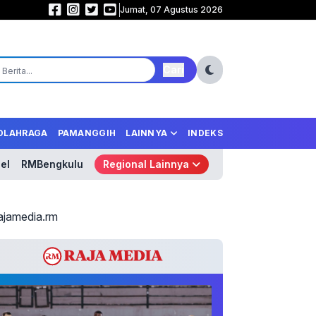
Jumat, 07 Agustus 2026
Samurai Biru Mengamuk! Jepang Libas Tunisia 4-0, Tempel Ketat Belanda 
Cari
OLAHRAGA
PAMANGGIH
LAINNYA
INDEKS
el
RMBengkulu
Regional Lainnya
ajamedia.rm