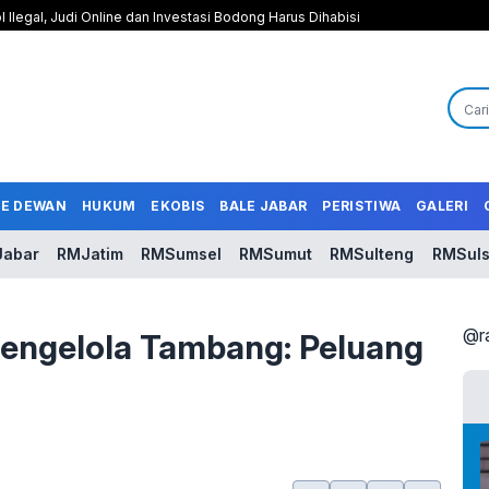
l Ilegal, Judi Online dan Investasi Bodong Harus Dihabisi
LE DEWAN
HUKUM
EKOBIS
BALE JABAR
PERISTIWA
GALERI
abar
RMJatim
RMSumsel
RMSumut
RMSulteng
RMSuls
@r
engelola Tambang: Peluang