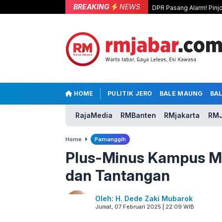
BREAKING
NEWS
DPR Pasang Alarm! Pinjo
HOME
PULITIK JERO
BALE MAUNG
BA
RajaMedia
RMBanten
RMjakarta
RMJ
Home
Pamanggih
Plus-Minus Kampus M
dan Tantangan
Oleh: H. Dede Zaki Mubarok
Jumat, 07 Februari 2025 | 22:09 WIB