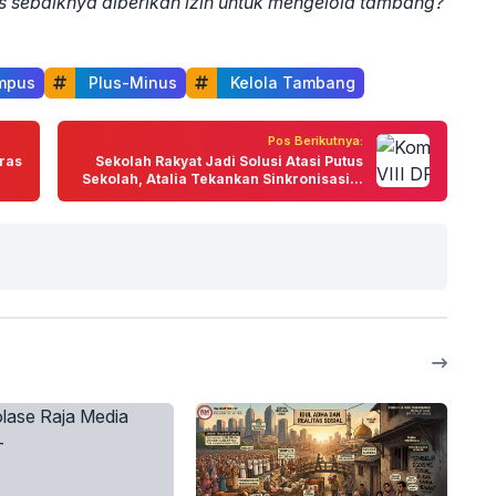
ebaiknya diberikan izin untuk mengelola tambang?
mpus
 Plus-Minus
 Kelola Tambang
Pos Berikutnya:
eras
Sekolah Rakyat Jadi Solusi Atasi Putus
Sekolah, Atalia Tekankan Sinkronisasi...