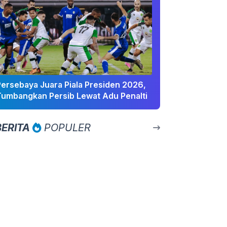
Persebaya Juara Piala Presiden 2026,
Tumbangkan Persib Lewat Adu Penalti
BERITA
POPULER