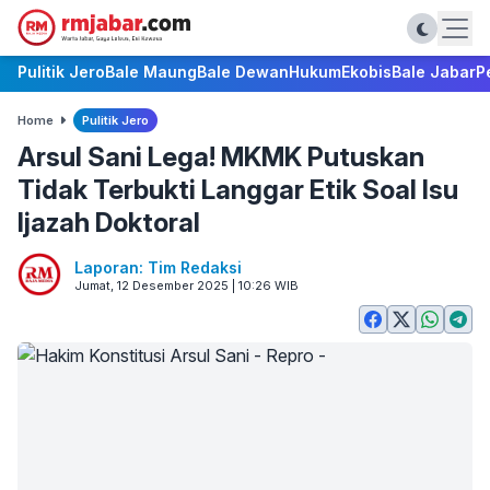
Pulitik Jero
Bale Maung
Bale Dewan
Hukum
Ekobis
Bale Jabar
P
Home
Pulitik Jero
Arsul Sani Lega! MKMK Putuskan
Tidak Terbukti Langgar Etik Soal Isu
Ijazah Doktoral
Laporan: Tim Redaksi
Jumat, 12 Desember 2025 | 10:26 WIB