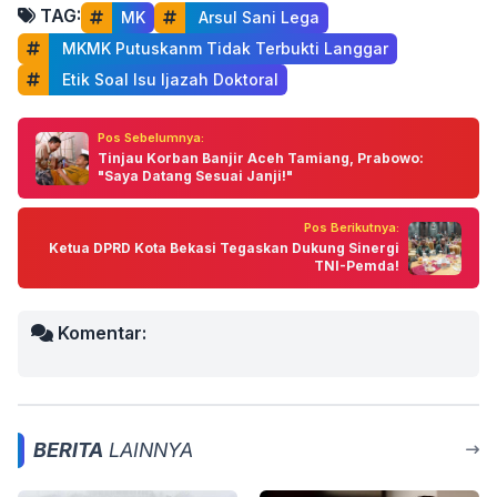
TAG:
MK
 Arsul Sani Lega
 MKMK Putuskanm Tidak Terbukti Langgar
 Etik Soal Isu Ijazah Doktoral
Pos Sebelumnya:
Tinjau Korban Banjir Aceh Tamiang, Prabowo:
"Saya Datang Sesuai Janji!"
Pos Berikutnya:
Ketua DPRD Kota Bekasi Tegaskan Dukung Sinergi
TNI-Pemda!
Komentar:
BERITA
LAINNYA