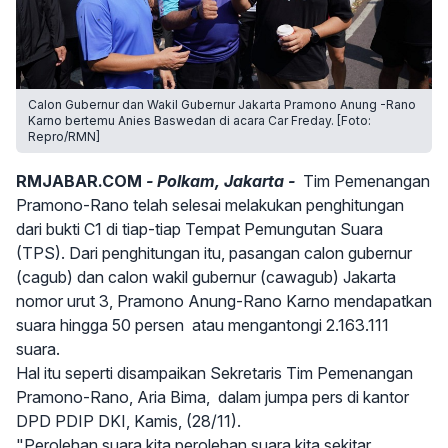
Calon Gubernur dan Wakil Gubernur Jakarta Pramono Anung -Rano
Karno bertemu Anies Baswedan di acara Car Freday. [Foto:
Repro/RMN]
RMJABAR.COM
- Polkam, Jakarta -
Tim Pemenangan
Pramono-Rano telah selesai melakukan penghitungan
dari bukti C1 di tiap-tiap Tempat Pemungutan Suara
(TPS). Dari penghitungan itu, pasangan calon gubernur
(cagub) dan calon wakil gubernur (cawagub) Jakarta
nomor urut 3, Pramono Anung-Rano Karno mendapatkan
suara hingga 50 persen atau mengantongi 2.163.111
suara.
Hal itu seperti disampaikan Sekretaris Tim Pemenangan
Pramono-Rano, Aria Bima, dalam jumpa pers di kantor
DPD PDIP DKI, Kamis, (28/11).
"Perolehan suara kita perolehan suara kita sekitar