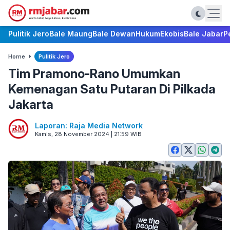
Pulitik Jero
Bale Maung
Bale Dewan
Hukum
Ekobis
Bale Jabar
P
Home
Pulitik Jero
Tim Pramono-Rano Umumkan
Kemenagan Satu Putaran Di Pilkada
Jakarta
Laporan: Raja Media Network
Kamis, 28 November 2024 | 21:59 WIB