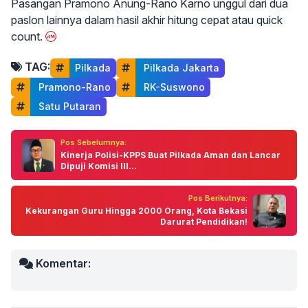
Pasangan Pramono Anung-Rano Karno unggul dari dua
paslon lainnya dalam hasil akhir hitung cepat atau quick
count.
TAG:
Pilkada
 Pilkada Jakarta
 Pramono-Rano
 RK-Suswono
 Satu Putaran
Pos Sebelumnya:
Kinerja Polisi-KPPS Buat Pilkada Aman dan Lancar
Dipuji Komisi III...
Pos Berikutnya:
Kekurangan Guru Hingga 2000 Orang, Kota Bekasi
Darurat Pendidikan!
Komentar: