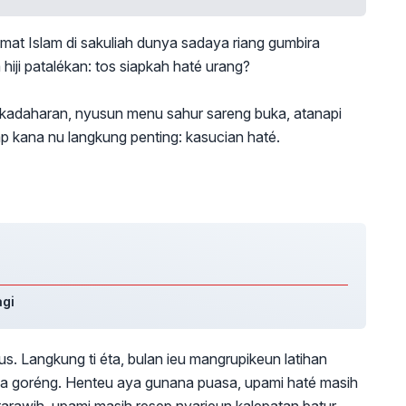
t Islam di sakuliah dunya sadaya riang gumbira
hiji patalékan: tos siapkah haté urang?
 kadaharan, nyusun menu sahur sareng buka, atanapi
ap kana nu langkung penting: kasucian haté.
agi
. Langkung ti éta, bulan ieu mangrupikeun latihan
gka goréng. Henteu aya gunana puasa, upami haté masih
rawih, upami masih resep nyarieun kalepatan batur.