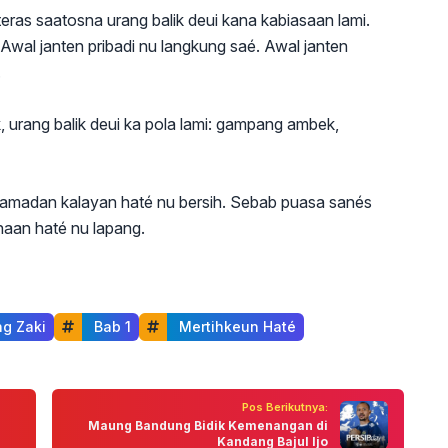
eras saatosna urang balik deui kana kabiasaan lami.
Awal janten pribadi nu langkung saé. Awal janten
.
, urang balik deui ka pola lami: gampang ambek,
amadan kalayan haté nu bersih. Sebab puasa sanés
aan haté nu lapang.
ng Zaki
 Bab 1
 Mertihkeun Haté
Pos Berikutnya:
Maung Bandung Bidik Kemenangan di
Kandang Bajul Ijo