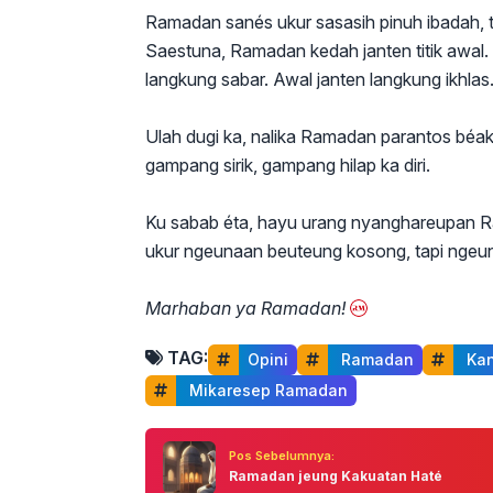
Ramadan sanés ukur sasasih pinuh ibadah, t
Saestuna, Ramadan kedah janten titik awal. 
langkung sabar. Awal janten langkung ikhlas
Ulah dugi ka, nalika Ramadan parantos béak
gampang sirik, gampang hilap ka diri.
Ku sabab éta, hayu urang nyanghareupan R
ukur ngeunaan beuteung kosong, tapi ngeun
Marhaban ya Ramadan!
TAG:
Opini
 Ramadan
 Ka
 Mikaresep Ramadan
Pos Sebelumnya:
Ramadan jeung Kakuatan Haté