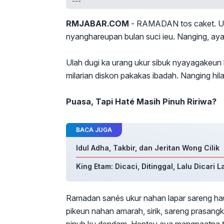
---
RMJABAR.COM
- RAMADAN tos caket. Uma
nyanghareupan bulan suci ieu. Nanging, aya 
Ulah dugi ka urang ukur sibuk nyayagakeun
milarian diskon pakakas ibadah. Nanging hil
Puasa, Tapi Haté Masih Pinuh Ririwa?
BACA JUGA
Idul Adha, Takbir, dan Jeritan Wong Cilik
King Etam: Dicaci, Ditinggal, Lalu Dicari L
Ramadan sanés ukur nahan lapar sareng haus
pikeun nahan amarah, sirik, sareng prasan
pinuh ku dendam. Henteu aya mangpaatna ta