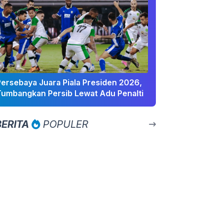
Persebaya Juara Piala Presiden 2026,
Tumbangkan Persib Lewat Adu Penalti
BERITA
POPULER