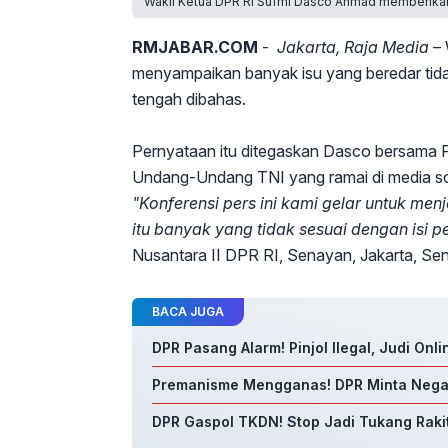
Wakil Ketua DPR RI Sufmi Dasco Ahmad memberikan 
RMJABAR.COM
-
Jakarta, Raja Media –
menyampaikan banyak isu yang beredar tid
tengah dibahas.
Pernyataan itu ditegaskan Dasco bersama Pi
Undang-Undang TNI yang ramai di media so
"Konferensi pers ini kami gelar untuk me
itu banyak yang tidak sesuai dengan isi
Nusantara II DPR RI, Senayan, Jakarta, Sen
BACA JUGA
DPR Pasang Alarm! Pinjol Ilegal, Judi Onl
Premanisme Mengganas! DPR Minta Nega
DPR Gaspol TKDN! Stop Jadi Tukang Rakit