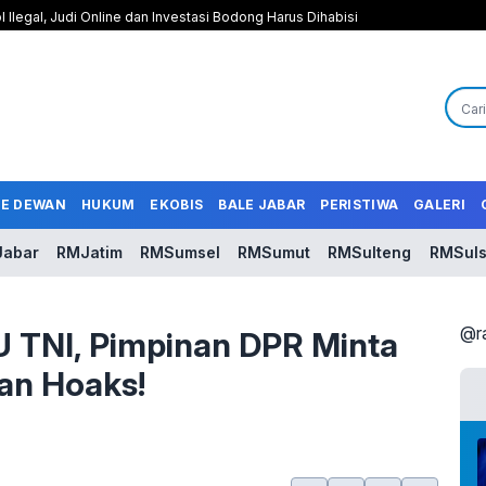
l Ilegal, Judi Online dan Investasi Bodong Harus Dihabisi
LE DEWAN
HUKUM
EKOBIS
BALE JABAR
PERISTIWA
GALERI
abar
RMJatim
RMSumsel
RMSumut
RMSulteng
RMSuls
@r
 UU TNI, Pimpinan DPR Minta
an Hoaks!