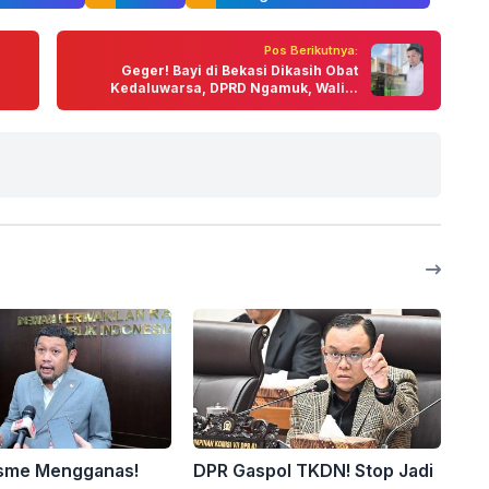
Pos Berikutnya:
Geger! Bayi di Bekasi Dikasih Obat
Kedaluwarsa, DPRD Ngamuk, Wali...
sme Mengganas!
DPR Gaspol TKDN! Stop Jadi