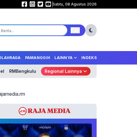
Sabtu, 08 Agustus 2026
Samurai Biru Mengamuk! Jepang Libas Tunisia 4-0, Tempel Ketat Belanda 
Cari
OLAHRAGA
PAMANGGIH
LAINNYA
INDEKS
el
RMBengkulu
Regional Lainnya
ajamedia.rm