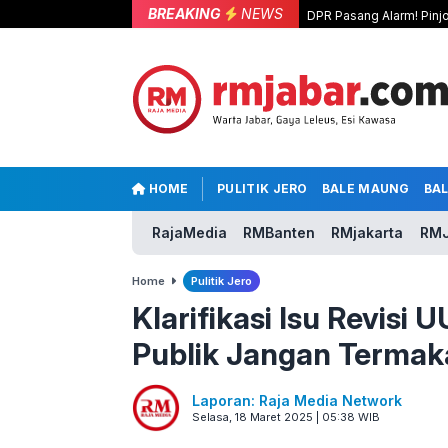
BREAKING
NEWS
DPR Pasang Alarm! Pinjo
HOME
PULITIK JERO
BALE MAUNG
BA
RajaMedia
RMBanten
RMjakarta
RMJ
Home
Pulitik Jero
Klarifikasi Isu Revisi
Publik Jangan Termak
Laporan: Raja Media Network
Selasa, 18 Maret 2025 | 05:38 WIB