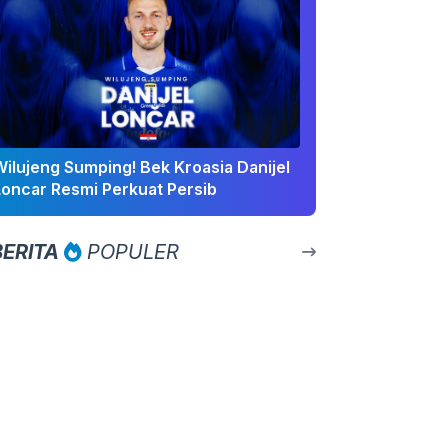
Wilujeng Sumping! Bek Kroasia Danijel
Loncar Resmi Perkuat Persib
BERITA
POPULER