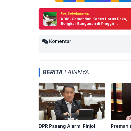
Pos Sebelumnya:
KDM: Camat dan Kades Harus Peka,
Bongkar Bangunan di Pinggir...
Komentar:
BERITA
LAINNYA
DPR Pasang Alarm! Pinjol
Premani