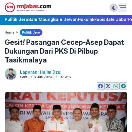
Pulitik Jero
Bale Maung
Bale Dewan
Hukum
Ekobis
Bale Jabar
P
Home
Pulitik Jero
Gesit
!
Pasangan Cecep-Asep Dapat
Dukungan Dari PKS Di Pilbup
Tasikmalaya
Laporan: Halim Dzul
Sabtu, 06 Juli 2024 | 10:07 WIB