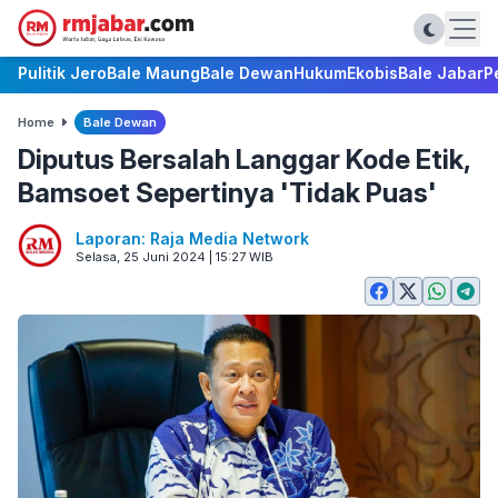
Pulitik Jero
Bale Maung
Bale Dewan
Hukum
Ekobis
Bale Jabar
P
Home
Bale Dewan
Diputus Bersalah Langgar Kode Etik,
Bamsoet Sepertinya 'Tidak Puas'
Laporan: Raja Media Network
Selasa, 25 Juni 2024 | 15:27 WIB