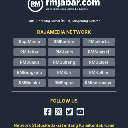
Bumi Serpong Damai (BSD), Tangerang Selatan
RAJAMEDIA NETWORK
RajaMedia
RMBanten
RMjakarta
RMJabar
RMJatim
RMSumsel
RMSumut
RMSulteng
RMSulsel
RMBengkulu
RMBali
RMKaltim
RMMaluku
RMPapua
RMIndramayu
FOLLOW US
Network Status
Redaksi
Tentang Kami
Kontak Kami