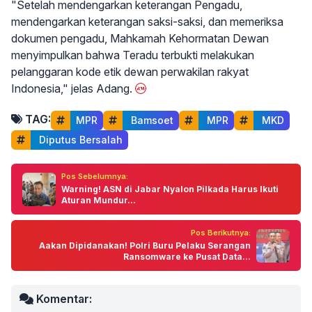
"Setelah mendengarkan keterangan Pengadu,
mendengarkan keterangan saksi-saksi, dan memeriksa
dokumen pengadu, Mahkamah Kehormatan Dewan
menyimpulkan bahwa Teradu terbukti melakukan
pelanggaran kode etik dewan perwakilan rakyat
Indonesia," jelas Adang.
TAG:
MPR
 Bamsoet
 MPR
 MKD
 Diputus Bersalah
Pos Sebelumnya:
Warning! ASN di Jabar Nyalon Pilkada Harus Ikuti
Aturan Mundur...
Pos Berikutnya:
Aakan Dipidanakan! Polri Buru Pelaku Serangan
Ransomware ke Pusat Data...
Komentar: