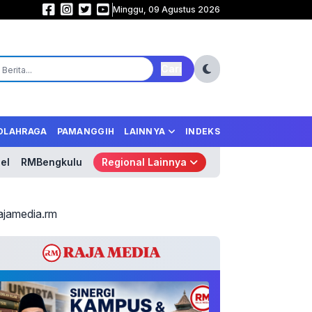
Minggu, 09 Agustus 2026
Samurai Biru Mengamuk! Jepang Libas Tunisia 4-0, Tempel Ketat Belanda 
Cari
OLAHRAGA
PAMANGGIH
LAINNYA
INDEKS
el
RMBengkulu
Regional Lainnya
ajamedia.rm