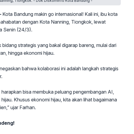
anning, Tiongkok. - Dok Diskominfo Kota Bandung -
–
Kota Bandung makin go internasional! Kali ini, ibu kota
rsahabatan dengan Kota Nanning, Tiongkok, lewat
a Senin (24/3).
bidang strategis yang bakal digarap bareng, mulai dari
an, hingga ekonomi hijau.
gaskan bahwa kolaborasi ini adalah langkah strategis
r.
Kita harapkan bisa membuka peluang pengembangan AI,
hijau. Khusus ekonomi hijau, kita akan lihat bagaimana
en,” ujar Farhan.
ndeng!