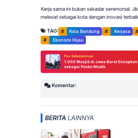
Kerja sama ini bukan sekadar seremonial. Jik
melesat sebagai kota dengan inovasi terbaik
TAG:
Kota Bandung
 Kerjasa
 Ekonomi Hijau
Pos Sebelumnya:
1.000 Masjid di Jawa Barat Disiapkan
sebagai Posko Mudik
Komentar:
BERITA
LAINNYA