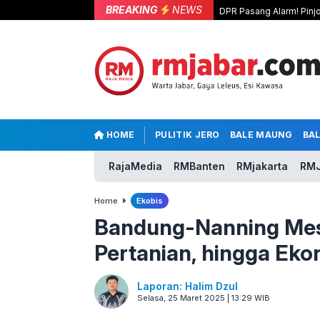
BREAKING
NEWS
DPR Pasang Alarm! Pinjo
HOME
PULITIK JERO
BALE MAUNG
BA
RajaMedia
RMBanten
RMjakarta
RMJ
Home
Ekobis
Bandung-Nanning Mesr
Pertanian, hingga Eko
Laporan: Halim Dzul
Selasa, 25 Maret 2025 | 13:29 WIB