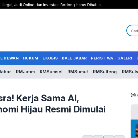
l Ilegal, Judi Online dan Investasi Bodong Harus Dihabisi
LE DEWAN
HUKUM
EKOBIS
BALE JABAR
PERISTIWA
GALERI
abar
RMJatim
RMSumsel
RMSumut
RMSulteng
RMSuls
@r
a! Kerja Sama AI,
nomi Hijau Resmi Dimulai