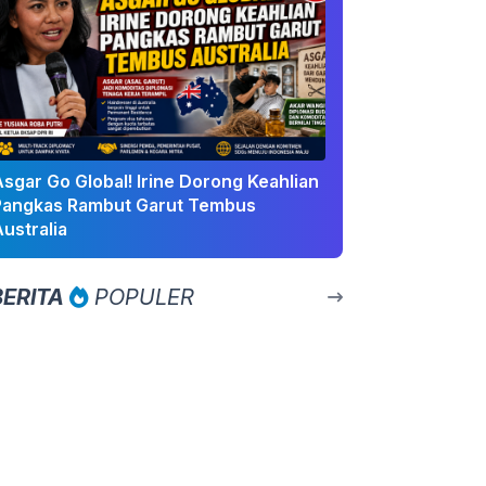
sgar Go Global! Irine Dorong Keahlian
Pangkas Rambut Garut Tembus
ustralia
BERITA
POPULER