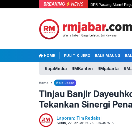
BREAKING
NEWS
DPR Pasang Alarm! Pinjo
HOME
PULITIK JERO
BALE MAUNG
BA
RajaMedia
RMBanten
RMjakarta
RMJ
Home
Bale Jabar
Tinjau Banjir Dayeuh
Tekankan Sinergi Pen
Laporan: Tim Redaksi
Senin, 27 Januari 2025 | 08:39 WIB