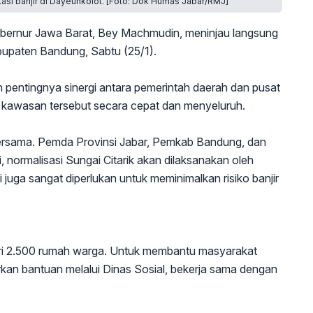
asi banjir di Dayeuhkolot. [Foto: Dok Humas Jabar/RMJ]
bernur Jawa Barat, Bey Machmudin, meninjau langsung
abupaten Bandung, Sabtu (25/1).
pentingnya sinergi antara pemerintah daerah dan pusat
 kawasan tersebut secara cepat dan menyeluruh.
rsama. Pemda Provinsi Jabar, Pemkab Bandung, dan
, normalisasi Sungai Citarik akan dilaksanakan oleh
ga sangat diperlukan untuk meminimalkan risiko banjir
ari 2.500 rumah warga. Untuk membantu masyarakat
an bantuan melalui Dinas Sosial, bekerja sama dengan