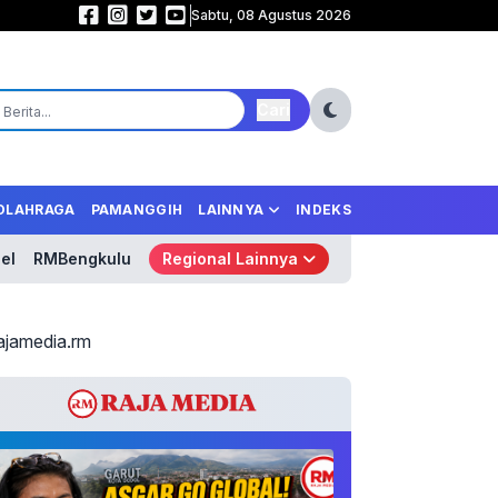
Sabtu, 08 Agustus 2026
Samurai Biru Mengamuk! Jepang Libas Tunisia 4-0, Tempel Ketat Belanda 
Cari
OLAHRAGA
PAMANGGIH
LAINNYA
INDEKS
el
RMBengkulu
Regional Lainnya
ajamedia.rm