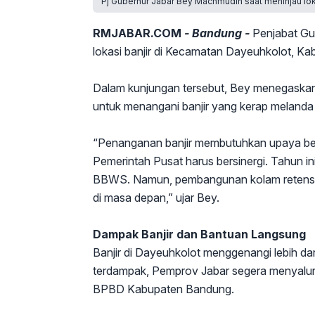
Pj Gubernur Jabar Bey Machmudin saat meninjau lok
RMJABAR.COM
- Bandung -
Penjabat Gu
lokasi banjir di Kecamatan Dayeuhkolot, K
Dalam kunjungan tersebut, Bey menegaskan 
untuk menangani banjir yang kerap melanda
“Penanganan banjir membutuhkan upaya be
Pemerintah Pusat harus bersinergi. Tahun ini
BBWS. Namun, pembangunan kolam retensi ju
di masa depan,” ujar Bey.
Dampak Banjir dan Bantuan Langsung
Banjir di Dayeuhkolot menggenangi lebih d
terdampak, Pemprov Jabar segera menyalurk
BPBD Kabupaten Bandung.