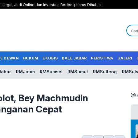
l Ilegal, Judi Online dan Investasi Bodong Harus Dihabisi
LE DEWAN
HUKUM
EKOBIS
BALE JABAR
PERISTIWA
GALERI
abar
RMJatim
RMSumsel
RMSumut
RMSulteng
RMSuls
@r
kolot, Bey Machmudin
anganan Cepat