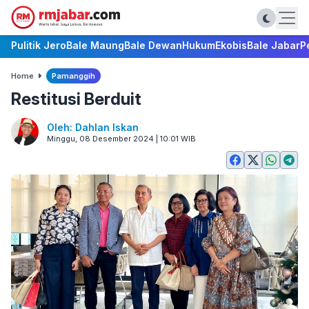
Pulitik Jero
Bale Maung
Bale Dewan
Hukum
Ekobis
Bale Jabar
P
Home
Pamanggih
Restitusi Berduit
Oleh: Dahlan Iskan
Minggu, 08 Desember 2024 | 10:01 WIB