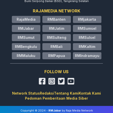
Bumi Serpong Damai (BSD), Tangerang Selatan
RAJAMEDIA NETWORK
RajaMedia
RMBanten
RMjakarta
RMJabar
RMJatim
RMSumsel
RMSumut
RMSulteng
RMSulsel
RMBengkulu
RMBali
RMKaltim
RMMaluku
RMPapua
RMIndramayu
FOLLOW US
Network Status
Redaksi
Tentang Kami
Kontak Kami
Pedoman Pemberitaan Media Siber
Copyright © 2024 -
RMJabar
by Raja Media Network