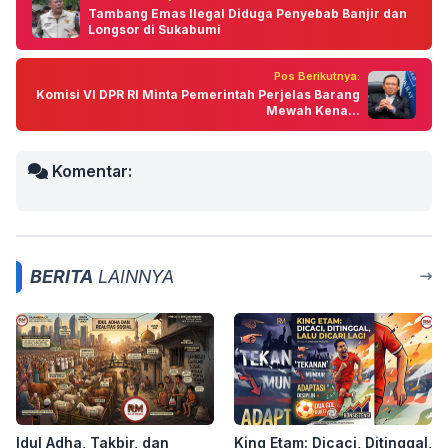
Tambang Emas Ilegal Diduga Penyebab Banjir dan
Longsor di Sukabumi
Pos Berikutnya:
Komisi VI DPR RI Minta Pemerintah Perjelas Barang
Mewah Kena...
Komentar:
BERITA
LAINNYA
Idul Adha, Takbir, dan
King Etam: Dicaci, Ditinggal,