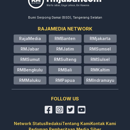
Bumi Serpong Damai (BSD), Tangerang Selatan
RAJAMEDIA NETWORK
RajaMedia
RMBanten
RMjakarta
RMJabar
RMJatim
RMSumsel
RMSumut
RMSulteng
RMSulsel
RMBengkulu
RMBali
RMKaltim
RMMaluku
RMPapua
RMIndramayu
FOLLOW US
Network Status
Redaksi
Tentang Kami
Kontak Kami
Pedoman Pemberitaan Media Siber