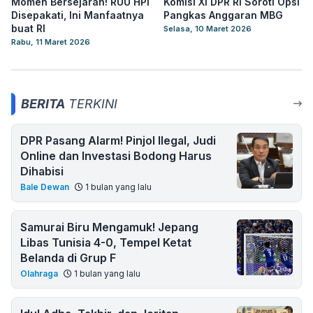
Momen Bersejarah! RUU HPI
Komisi XI DPR RI Soroti Opsi
Disepakati, Ini Manfaatnya
Pangkas Anggaran MBG
buat RI
Selasa, 10 Maret 2026
Rabu, 11 Maret 2026
BERITA
TERKINI
DPR Pasang Alarm! Pinjol Ilegal, Judi
Online dan Investasi Bodong Harus
Dihabisi
Bale Dewan
1 bulan yang lalu
Samurai Biru Mengamuk! Jepang
Libas Tunisia 4-0, Tempel Ketat
Belanda di Grup F
Olahraga
1 bulan yang lalu