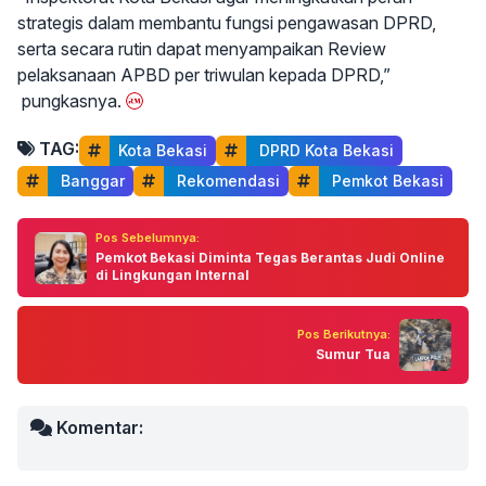
strategis dalam membantu fungsi pengawasan DPRD,
serta secara rutin dapat menyampaikan Review
pelaksanaan APBD per triwulan kepada DPRD,”
pungkasnya.
TAG:
Kota Bekasi
 DPRD Kota Bekasi
 Banggar
 Rekomendasi
 Pemkot Bekasi
Pos Sebelumnya:
Pemkot Bekasi Diminta Tegas Berantas Judi Online
di Lingkungan Internal
Pos Berikutnya:
Sumur Tua
Komentar: