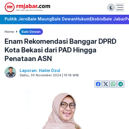
Pulitik Jero
Bale Maung
Bale Dewan
Hukum
Ekobis
Bale Jabar
P
Home
Bale Dewan
Enam Rekomendasi Banggar DPRD
Kota Bekasi dari PAD Hingga
Penataan ASN
Laporan: Halim Dzul
Sabtu, 30 November 2024 | 19:18 WIB