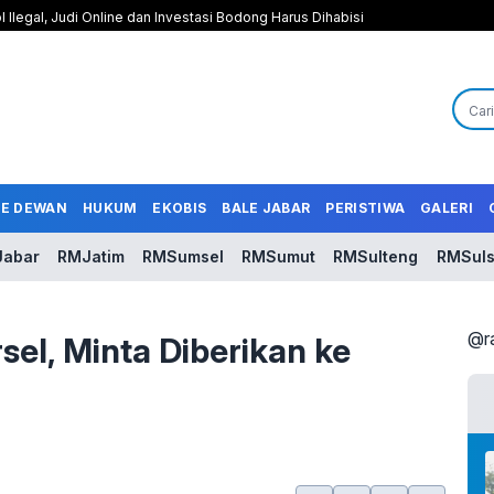
l Ilegal, Judi Online dan Investasi Bodong Harus Dihabisi
LE DEWAN
HUKUM
EKOBIS
BALE JABAR
PERISTIWA
GALERI
abar
RMJatim
RMSumsel
RMSumut
RMSulteng
RMSuls
@r
sel, Minta Diberikan ke