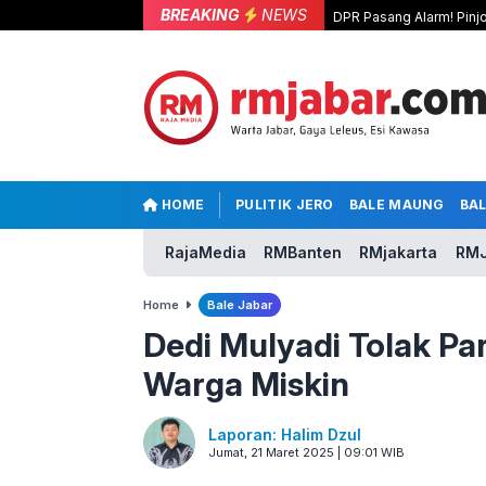
BREAKING
NEWS
DPR Pasang Alarm! Pinjo
HOME
PULITIK JERO
BALE MAUNG
BA
RajaMedia
RMBanten
RMjakarta
RMJ
Home
Bale Jabar
Dedi Mulyadi Tolak Par
Warga Miskin
Laporan: Halim Dzul
Jumat, 21 Maret 2025 | 09:01 WIB