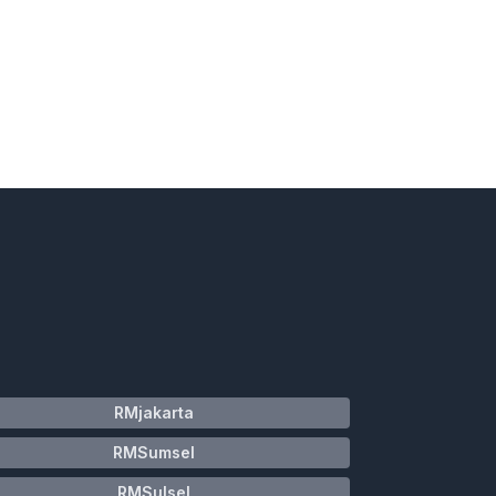
RMjakarta
RMSumsel
RMSulsel