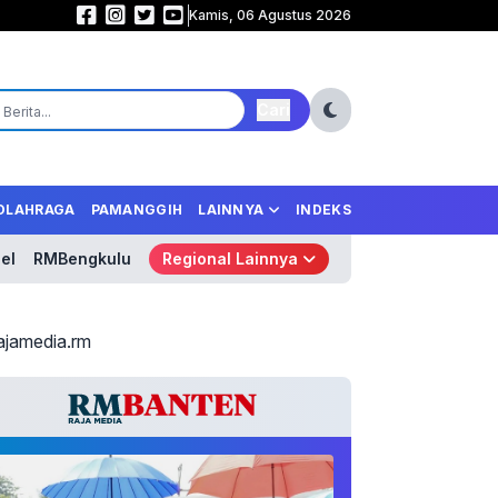
Kamis, 06 Agustus 2026
Samurai Biru Mengamuk! Jepang Libas Tunisia 4-0, Tempel Ketat Belanda 
Cari
OLAHRAGA
PAMANGGIH
LAINNYA
INDEKS
el
RMBengkulu
Regional Lainnya
ajamedia.rm