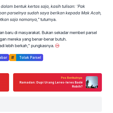
lam bentuk kertas saja, kasih tulisan: 'Pak
Titipan parselnya sudah saya berikan kepada Mak Acah,
utkan saja namanya,"
tuturnya.
aan baru di masyarakat. Bukan sekadar memberi parsel
engan mereka yang benar-benar butuh.
jadi lebih berkah," pungkasnya.
abar
 Tolak Parsel
Pos Berikutnya:
Ramadan: Dupi Urang Leres-leres Badé
Robih?