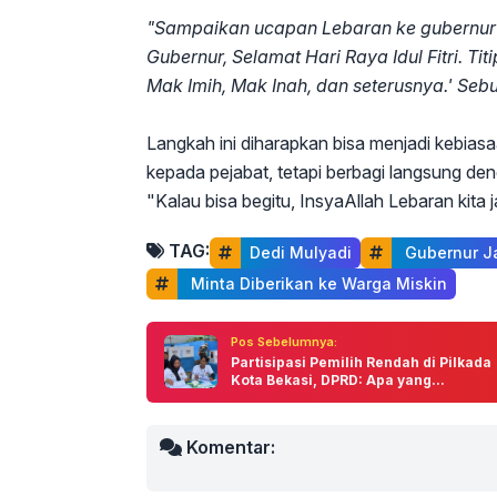
"Sampaikan ucapan Lebaran ke gubernur da
Gubernur, Selamat Hari Raya Idul Fitri. 
Mak Imih, Mak Inah, dan seterusnya.' Seb
Langkah ini diharapkan bisa menjadi kebias
kepada pejabat, tetapi berbagi langsung d
"Kalau bisa begitu, InsyaAllah Lebaran kita 
TAG:
Dedi Mulyadi
 Gubernur J
 Minta Diberikan ke Warga Miskin
Pos Sebelumnya:
Partisipasi Pemilih Rendah di Pilkada
Kota Bekasi, DPRD: Apa yang...
Komentar: