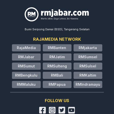
Bumi Serpong Damai (BSD), Tangerang Selatan
RAJAMEDIA NETWORK
RajaMedia
RMBanten
RMjakarta
RMJabar
RMJatim
RMSumsel
RMSumut
RMSulteng
RMSulsel
RMBengkulu
RMBali
RMKaltim
RMMaluku
RMPapua
RMIndramayu
FOLLOW US