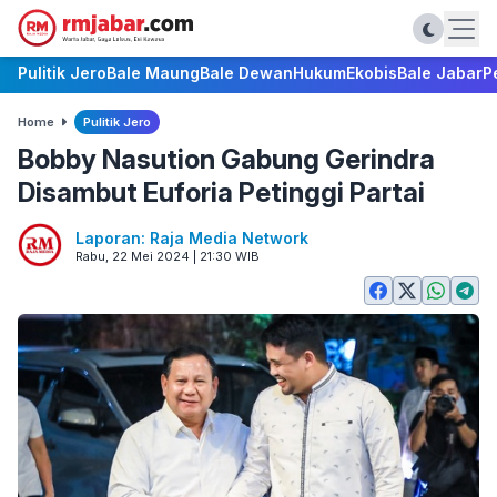
Pulitik Jero
Bale Maung
Bale Dewan
Hukum
Ekobis
Bale Jabar
P
Home
Pulitik Jero
Bobby Nasution Gabung Gerindra
Disambut Euforia Petinggi Partai
Laporan: Raja Media Network
Rabu, 22 Mei 2024 | 21:30 WIB