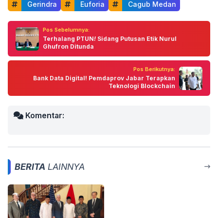
 Gerindra
 Euforia
 Cagub Medan
Pos Sebelumnya:
Terhalang PTUN
!
Sidang Putusan Etik Nurul
Ghufron Ditunda
Pos Berikutnya:
Bank Data Digital! Pemdaprov Jabar Terapkan
Teknologi Blockchain
Komentar:
BERITA
LAINNYA