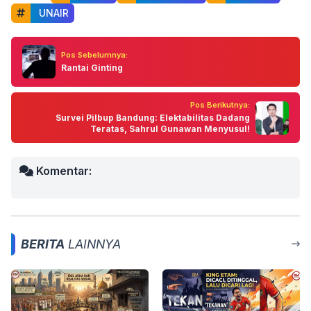
 UNAIR
Pos Sebelumnya:
Rantai Ginting
Pos Berikutnya:
Survei Pilbup Bandung: Elektabilitas Dadang
Teratas, Sahrul Gunawan Menyusul!
Komentar:
BERITA
LAINNYA