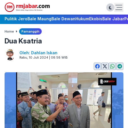
Pulitik Jero
Bale Maung
Bale Dewan
Hukum
Ekobis
Bale Jabar
P
Home
Pamanggih
Dua Ksatria
Oleh: Dahlan Iskan
Rabu, 10 Juli 2024 | 08:58 WIB