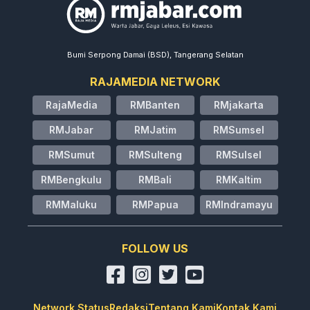
Bumi Serpong Damai (BSD), Tangerang Selatan
RAJAMEDIA NETWORK
RajaMedia
RMBanten
RMjakarta
RMJabar
RMJatim
RMSumsel
RMSumut
RMSulteng
RMSulsel
RMBengkulu
RMBali
RMKaltim
RMMaluku
RMPapua
RMIndramayu
FOLLOW US
Network Status
Redaksi
Tentang Kami
Kontak Kami