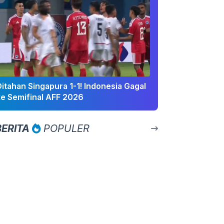
itahan Singapura 1-1! Indonesia Gagal
ke Semifinal AFF 2026
BERITA
POPULER