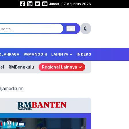
Jumat, 07 Agustus 2026
Samurai Biru Mengamuk! Jepang Libas Tunisia 4-0, Tempel Ketat Belanda 
Cari
OLAHRAGA
PAMANGGIH
LAINNYA
INDEKS
el
RMBengkulu
Regional Lainnya
ajamedia.rm