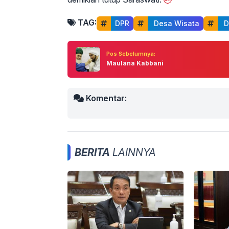
TAG:
DPR
 Desa Wisata
 
Pos Sebelumnya:
Maulana Kabbani
Komentar:
BERITA
LAINNYA