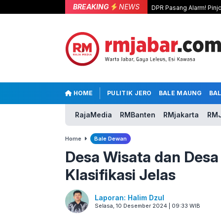
BREAKING
NEWS
DPR Pasang Alarm! Pinjo
HOME
PULITIK JERO
BALE MAUNG
BA
RajaMedia
RMBanten
RMjakarta
RMJ
Home
Bale Dewan
Desa Wisata dan Desa
Klasifikasi Jelas
Laporan: Halim Dzul
Selasa, 10 Desember 2024 | 09:33 WIB