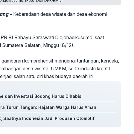
ojohadikusumo. [Foto: Dok DPR/RMN]
bang -
Keberadaan desa wisata dan desa ekonomi
I DPR RI Rahayu Saraswati Djojohadikusumo saat
i Sumatera Selatan, Minggu (8/12).
n gambaran komprehensif mengenai tantangan, kendala,
bangan desa wisata, UMKM, serta industri kreatif
jadi salah satu ciri khas budaya daerah ini.
ine dan Investasi Bodong Harus Dihabisi
ra Turun Tangan: Hajatan Warga Harus Aman
, Saatnya Indonesia Jadi Produsen Otomotif