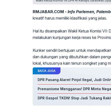
Wakil Ketua Komisi VII DPR RI Rahayu Saraswati Dj
RMJABAR.COM
- Info Parlemen, Palem
kreatif harus memiliki klasifikasi yang jelas.
Hal itu disampaikan Wakil Ketua Komisi VI
melakukan kunjungan kerja reses ke Provins
Kunker sendiri bertujuan untuk mendapatka
dan dukungan yang dibutuhkan dalam pengem
lokal, khususnya kain tenun songket yang men
BACA JUGA
DPR Pasang Alarm! Pinjol Ilegal, Judi Onl
Premanisme Mengganas! DPR Minta Nega
DPR Gaspol TKDN! Stop Jadi Tukang Rakit