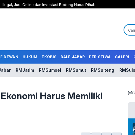
l Ilegal, Judi Online dan Investasi Bodong Harus Dihabisi
LE DEWAN
HUKUM
EKOBIS
BALE JABAR
PERISTIWA
GALERI
abar
RMJatim
RMSumsel
RMSumut
RMSulteng
RMSuls
@r
 Ekonomi Harus Memiliki