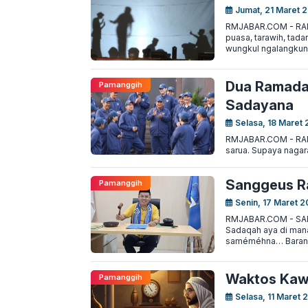
Jumat, 21 Maret 2
RMJABAR.COM - RAM
puasa, tarawih, tad
wungkul ngalangkung
Dua Ramadan
Pamanggih
Sadayana
Selasa, 18 Maret 
RMJABAR.COM - RAMA
sarua. Supaya nagara
Sanggeus R
Pamanggih
Senin, 17 Maret 2
RMJABAR.COM - SARU
Sadaqah aya di mana
saméméhna… Barang
Waktos Kaw
Pamanggih
Selasa, 11 Maret 