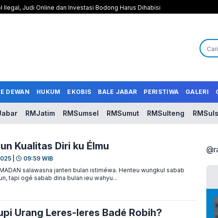
l Ilegal, Judi Online dan Investasi Bodong Harus Dihabisi
LE DEWAN
HUKUM
EKOBIS
BALE JABAR
PERISTIWA
GALERI
abar
RMJatim
RMSumsel
RMSumut
RMSulteng
RMSuls
n Kualitas Diri ku Élmu
@r
2025 |
09:59 WIB
DAN salawasna janten bulan istiméwa. Henteu wungkul sabab
un, tapi ogé sabab dina bulan ieu wahyu...
pi Urang Leres-leres Badé Robih?