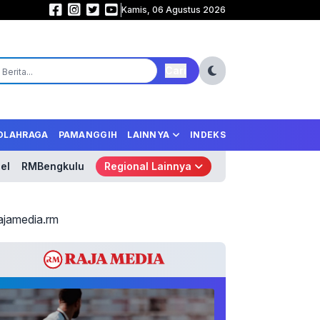
Kamis, 06 Agustus 2026
Samurai Biru Mengamuk! Jepang Libas Tunisia 4-0, Tempel Ketat Belanda 
Cari
OLAHRAGA
PAMANGGIH
LAINNYA
INDEKS
el
RMBengkulu
Regional Lainnya
ajamedia.rm