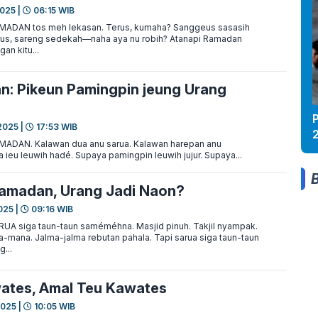
025 |
06:15 WIB
ADAN tos meh lekasan. Terus, kumaha? Sanggeus sasasih
arus, sareng sedekah—naha aya nu robih? Atanapi Ramadan
an kitu...
: Pikeun Pamingpin jeung Urang
P
2025 |
17:53 WIB
DAN. Kalawan dua anu sarua. Kalawan harepan anu
 ieu leuwih hadé. Supaya pamingpin leuwih jujur. Supaya...
amadan, Urang Jadi Naon?
025 |
09:16 WIB
A siga taun-taun saméméhna. Masjid pinuh. Takjil nyampak.
-mana. Jalma-jalma rebutan pahala. Tapi sarua siga taun-taun
...
ates, Amal Teu Kawates
2025 |
10:05 WIB