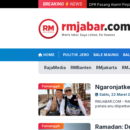
BREAKING
NEWS
DPR Pasang Alarm! Pinjo
HOME
PULITIK JERO
BALE MAUNG
BA
RajaMedia
RMBanten
RMjakarta
RMJ
Ngaronjatkeu
Pamanggih
Sabtu, 22 Maret 
RMJABAR.COM - RAMA
pahala anu dilipetke
Ramadan: Du
Pamanggih