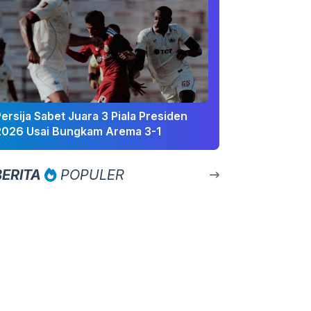
ersija Sabet Juara 3 Piala Presiden
2026 Usai Bungkam Arema 3-1
BERITA
POPULER