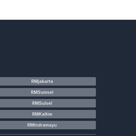
RMjakarta
RMSumsel
RMSulsel
RMKaltim
RMIndramayu