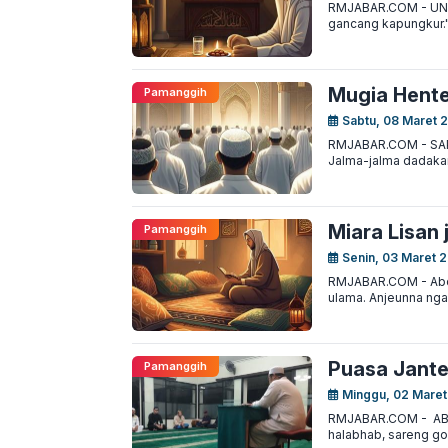
RMJABAR.COM - UNGG
gancang kapungkur."
Mugia Hente
Pamanggih
Sabtu, 08 Maret 
RMJABAR.COM - SAPE
Jalma-jalma dadakan
Miara Lisan
Pamanggih
Senin, 03 Maret 2
RMJABAR.COM - Abdi j
ulama. Anjeunna ngak
Puasa Jante
Pamanggih
Minggu, 02 Maret
RMJABAR.COM - ABDI 
halabhab, sareng god