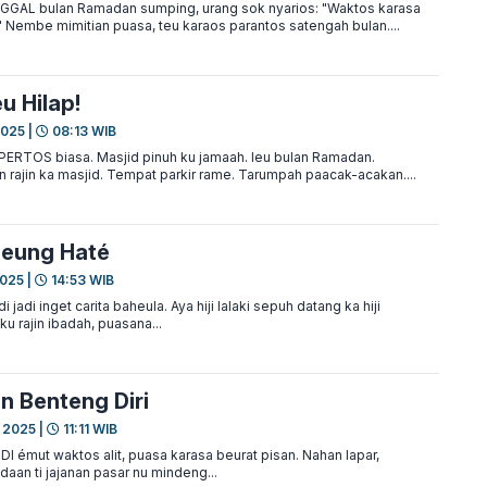
AL bulan Ramadan sumping, urang sok nyarios: "Waktos karasa
 Nembe mimitian puasa, teu karaos parantos satengah bulan....
u Hilap!
2025 |
08:13 WIB
RTOS biasa. Masjid pinuh ku jamaah. Ieu bulan Ramadan.
 rajin ka masjid. Tempat parkir rame. Tarumpah paacak-acakan....
 jeung Haté
025 |
14:53 WIB
adi inget carita baheula. Aya hiji lalaki sepuh datang ka hiji
u rajin ibadah, puasana...
n Benteng Diri
 2025 |
11:11 WIB
émut waktos alit, puasa karasa beurat pisan. Nahan lapar,
aan ti jajanan pasar nu mindeng...