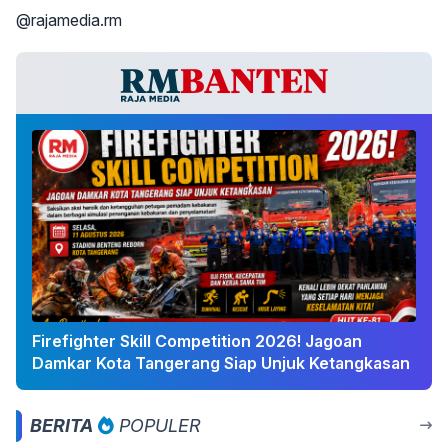
@rajamedia.rm
Firefighter Skill Competition 2026! Jagoan
Damkar Kota Tangerang Siap Unjuk Ketangkasan
BERITA
POPULER