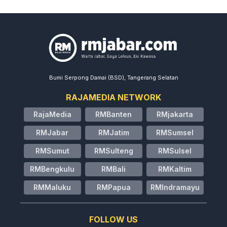
Bumi Serpong Damai (BSD), Tangerang Selatan
RAJAMEDIA NETWORK
RajaMedia
RMBanten
RMjakarta
RMJabar
RMJatim
RMSumsel
RMSumut
RMSulteng
RMSulsel
RMBengkulu
RMBali
RMKaltim
RMMaluku
RMPapua
RMIndramayu
FOLLOW US