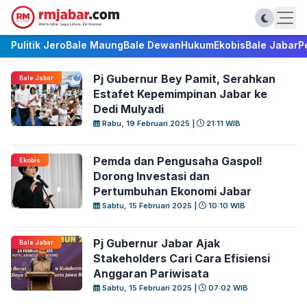
Pulitik Jero
Bale Maung
Bale Dewan
Hukum
Ekobis
Bale Jabar
P
Pj Gubernur Bey Pamit, Serahkan
Bale Jabar
Estafet Kepemimpinan Jabar ke
Dedi Mulyadi
Rabu, 19 Februari 2025 |
21:11 WIB
Pemda dan Pengusaha Gaspol!
Ekobis
Dorong Investasi dan
Pertumbuhan Ekonomi Jabar
Sabtu, 15 Februari 2025 |
10:10 WIB
Pj Gubernur Jabar Ajak
Bale Jabar
Stakeholders Cari Cara Efisiensi
Anggaran Pariwisata
Sabtu, 15 Februari 2025 |
07:02 WIB